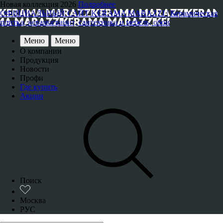
Новая коллекция 2026
Подробнее
ОФИЦИАЛЬНЫЙ САЙТ KERAMA MARAZZI | Керамическая
плитка, керамогранит, сантехника и мебель, обои
Меню
Меню
О компании
Продукция
Новости
Профи
Где купить
Акции
Поиск
Москва
РУС