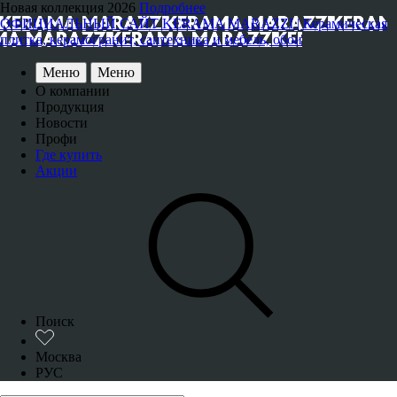
Новая коллекция 2026
Подробнее
ОФИЦИАЛЬНЫЙ САЙТ KERAMA MARAZZI | Керамическая
плитка, керамогранит, сантехника и мебель, обои
Меню
Меню
О компании
Продукция
Новости
Профи
Где купить
Акции
Поиск
Москва
РУС