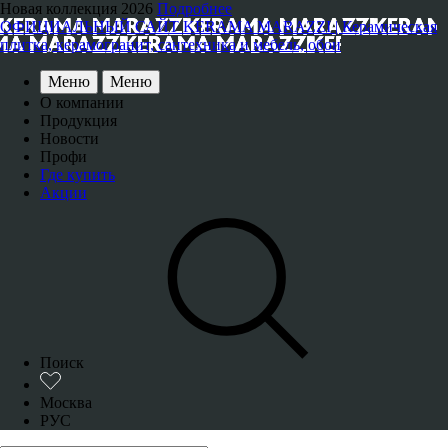
Новая коллекция 2026
Подробнее
ОФИЦИАЛЬНЫЙ САЙТ KERAMA MARAZZI | Керамическая
плитка, керамогранит, сантехника и мебель, обои
Меню
Меню
О компании
Продукция
Новости
Профи
Где купить
Акции
Поиск
Москва
РУС