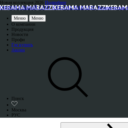
Новая коллекция 2026
Подробнее
ОФИЦИАЛЬНЫЙ САЙТ KERAMA MARAZZI | Керамическая плитка
Меню
Меню
О компании
Продукция
Новости
Профи
Где купить
Акции
Поиск
Москва
РУС