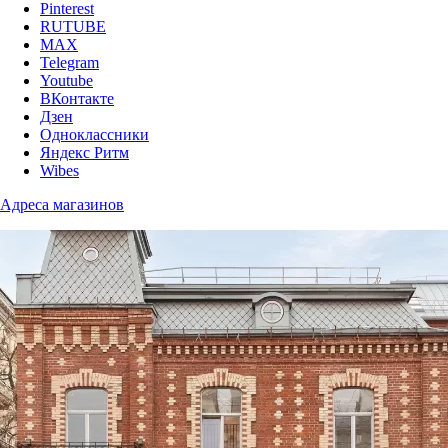
Pinterest
RUTUBE
MAX
Telegram
Youtube
ВКонтакте
Дзен
Одноклассники
Яндекс Ритм
Wibes
Адреса магазинов