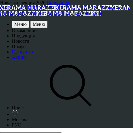
Новая коллекция 2026
Подробнее
ОФИЦИАЛЬНЫЙ САЙТ KERAMA MARAZZI | Керамическая
плитка, керамогранит, сантехника и мебель, обои
Меню
Меню
О компании
Продукция
Новости
Профи
Где купить
Акции
Поиск
Москва
РУС