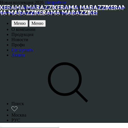
Новая коллекция 2026
Подробнее
ОФИЦИАЛЬНЫЙ САЙТ KERAMA MARAZZI | Керамическая
плитка, керамогранит, сантехника и мебель, обои
Меню
Меню
О компании
Продукция
Новости
Профи
Где купить
Акции
Поиск
Москва
РУС