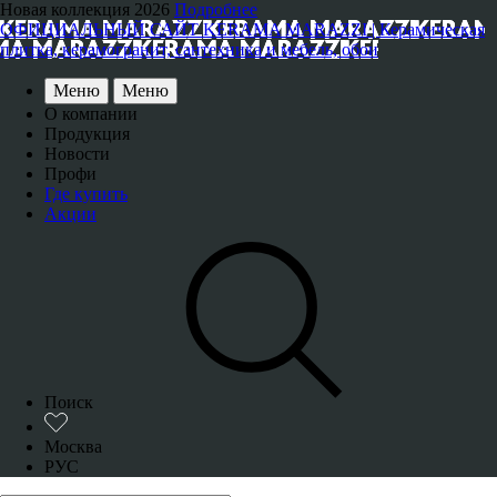
Новая коллекция 2026
Подробнее
ОФИЦИАЛЬНЫЙ САЙТ KERAMA MARAZZI | Керамическая
плитка, керамогранит, сантехника и мебель, обои
Меню
Меню
О компании
Продукция
Новости
Профи
Где купить
Акции
Поиск
Москва
РУС