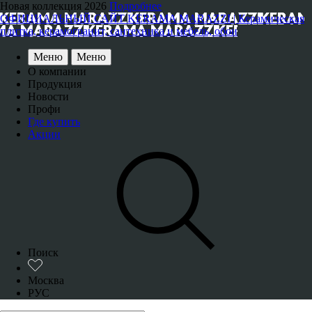
Новая коллекция 2026
Подробнее
ОФИЦИАЛЬНЫЙ САЙТ KERAMA MARAZZI | Керамическая
плитка, керамогранит, сантехника и мебель, обои
Меню
Меню
О компании
Продукция
Новости
Профи
Где купить
Акции
Поиск
Москва
РУС