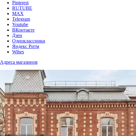
Pinterest
RUTUBE
MAX
Telegram
Youtube
ВКонтакте
Дзен
Одноклассники
Яндекс Ритм
Wibes
Адреса магазинов