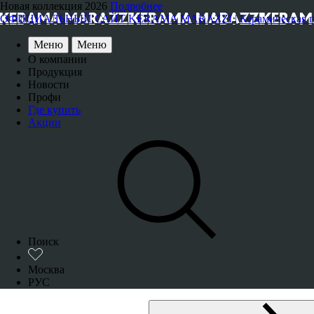
Новая коллекция 2026
Подробнее
ОФИЦИАЛЬНЫЙ САЙТ KERAMA MARAZZI | Керамическая плитка
Меню
Меню
О компании
Продукция
Новости
Профи
Где купить
Акции
Поиск
Москва
РУС