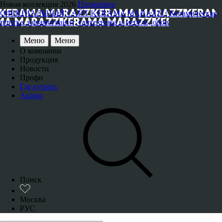
Новая коллекция 2026
Подробнее
ОФИЦИАЛЬНЫЙ САЙТ KERAMA MARAZZI | Керамическая
плитка, керамогранит, сантехника и мебель, обои
Меню
Меню
О компании
Продукция
Новости
Профи
Где купить
Акции
Поиск
Москва
РУС