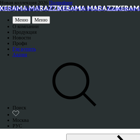
Новая коллекция 2026
Подробнее
ОФИЦИАЛЬНЫЙ САЙТ KERAMA MARAZZI | Керамическая плитка
Меню
Меню
О компании
Продукция
Новости
Профи
Где купить
Акции
Поиск
Москва
РУС