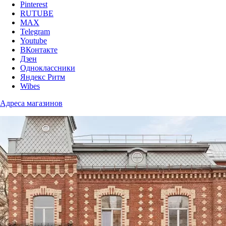
Pinterest
RUTUBE
MAX
Telegram
Youtube
ВКонтакте
Дзен
Одноклассники
Яндекс Ритм
Wibes
Адреса магазинов