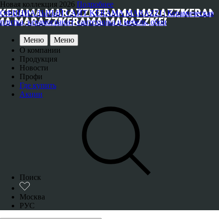
Новая коллекция 2026
Подробнее
ОФИЦИАЛЬНЫЙ САЙТ KERAMA MARAZZI | Керамическая
плитка, керамогранит, сантехника и мебель, обои
Меню
Меню
О компании
Продукция
Новости
Профи
Где купить
Акции
Поиск
Москва
РУС