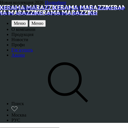
Новая коллекция 2026
Подробнее
ОФИЦИАЛЬНЫЙ САЙТ KERAMA MARAZZI | Керамическая
плитка, керамогранит, сантехника и мебель, обои
Меню
Меню
О компании
Продукция
Новости
Профи
Где купить
Акции
Поиск
Москва
РУС