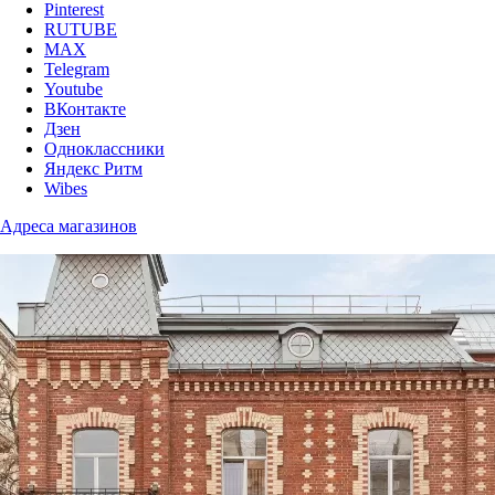
Pinterest
RUTUBE
MAX
Telegram
Youtube
ВКонтакте
Дзен
Одноклассники
Яндекс Ритм
Wibes
Адреса магазинов