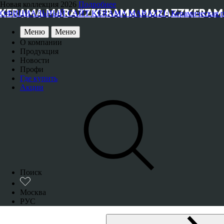
Новая коллекция 2026
Подробнее
ОФИЦИАЛЬНЫЙ САЙТ KERAMA MARAZZI | Керамическая плитка
Меню
Меню
О компании
Продукция
Новости
Профи
Где купить
Акции
Поиск
Москва
РУС