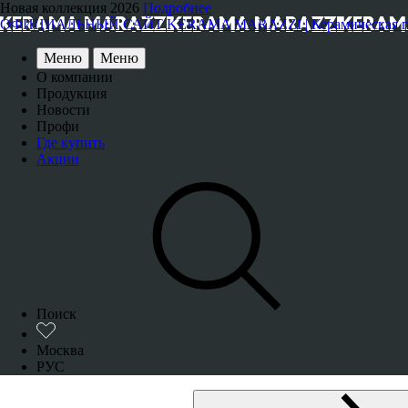
Новая коллекция 2026
Подробнее
ОФИЦИАЛЬНЫЙ САЙТ KERAMA MARAZZI | Керамическая плитка
Меню
Меню
О компании
Продукция
Новости
Профи
Где купить
Акции
Поиск
Москва
РУС