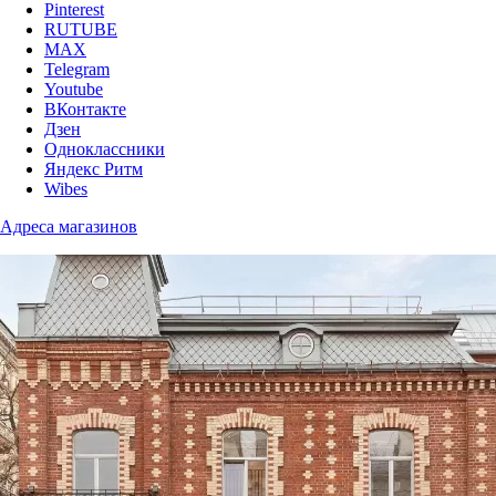
Pinterest
RUTUBE
MAX
Telegram
Youtube
ВКонтакте
Дзен
Одноклассники
Яндекс Ритм
Wibes
Адреса магазинов