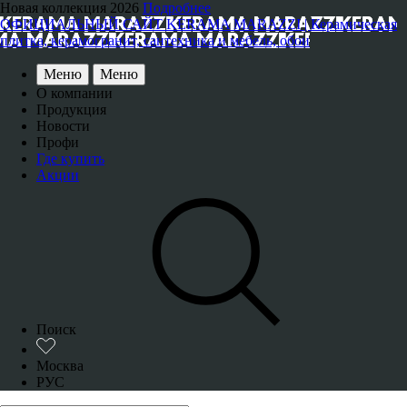
Новая коллекция 2026
Подробнее
ОФИЦИАЛЬНЫЙ САЙТ KERAMA MARAZZI | Керамическая
плитка, керамогранит, сантехника и мебель, обои
Меню
Меню
О компании
Продукция
Новости
Профи
Где купить
Акции
Поиск
Москва
РУС