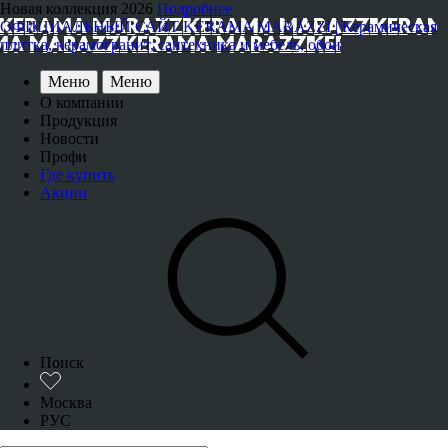
Новая коллекция 2026
Подробнее
ОФИЦИАЛЬНЫЙ САЙТ KERAMA MARAZZI | Керамическая
плитка, керамогранит, сантехника и мебель, обои
Меню
Меню
О компании
Продукция
Новости
Профи
Где купить
Акции
Поиск
Москва
РУС