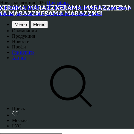
Новая коллекция 2026
Подробнее
ОФИЦИАЛЬНЫЙ САЙТ KERAMA MARAZZI | Керамическая
плитка, керамогранит, сантехника и мебель, обои
Меню
Меню
О компании
Продукция
Новости
Профи
Где купить
Акции
Поиск
Москва
РУС