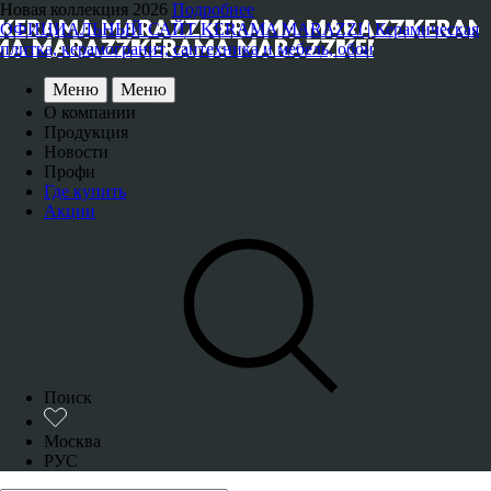
Новая коллекция 2026
Подробнее
ОФИЦИАЛЬНЫЙ САЙТ KERAMA MARAZZI | Керамическая
плитка, керамогранит, сантехника и мебель, обои
Меню
Меню
О компании
Продукция
Новости
Профи
Где купить
Акции
Поиск
Москва
РУС