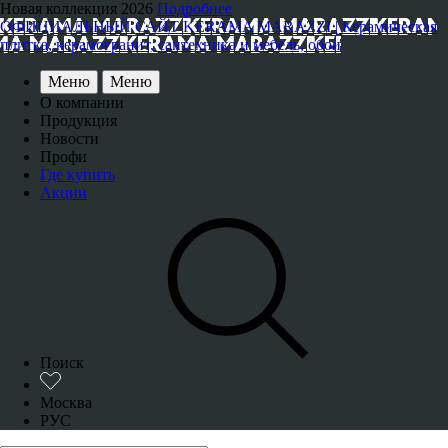
Новая коллекция 2026
Подробнее
ОФИЦИАЛЬНЫЙ САЙТ KERAMA MARAZZI | Керамическая
плитка, керамогранит, сантехника и мебель, обои
Меню
Меню
О компании
Продукция
Новости
Профи
Где купить
Акции
Поиск
Москва
РУС