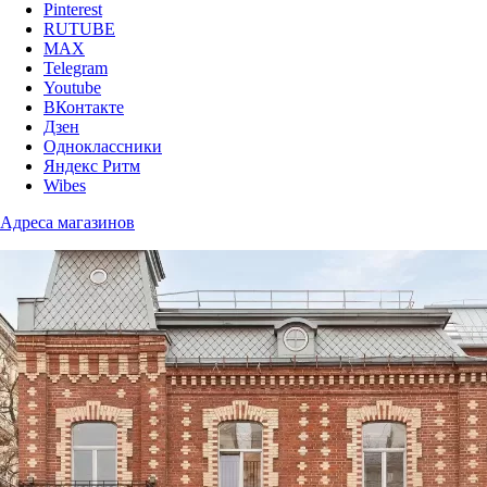
Pinterest
RUTUBE
MAX
Telegram
Youtube
ВКонтакте
Дзен
Одноклассники
Яндекс Ритм
Wibes
Адреса магазинов