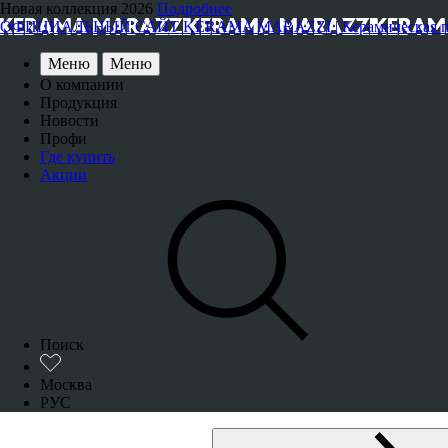
Новая коллекция 2026
Подробнее
ОФИЦИАЛЬНЫЙ САЙТ KERAMA MARAZZI | Керамическая плитка
Меню
Меню
О компании
Продукция
Новости
Профи
Где купить
Акции
Поиск
Москва
РУС