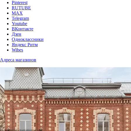
Pinterest
RUTUBE
MAX
Telegram
Youtube
ВКонтакте
Дзен
Одноклассники
Яндекс Ритм
Wibes
Адреса магазинов