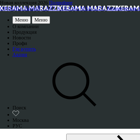
Новая коллекция 2026
Подробнее
ОФИЦИАЛЬНЫЙ САЙТ KERAMA MARAZZI | Керамическая плитка
Меню
Меню
О компании
Продукция
Новости
Профи
Где купить
Акции
Поиск
Москва
РУС