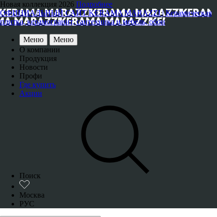
Новая коллекция 2026
Подробнее
ОФИЦИАЛЬНЫЙ САЙТ KERAMA MARAZZI | Керамическая
плитка, керамогранит, сантехника и мебель, обои
Меню
Меню
О компании
Продукция
Новости
Профи
Где купить
Акции
Поиск
Москва
РУС