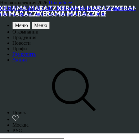
Новая коллекция 2026
Подробнее
ОФИЦИАЛЬНЫЙ САЙТ KERAMA MARAZZI | Керамическая
плитка, керамогранит, сантехника и мебель, обои
Меню
Меню
О компании
Продукция
Новости
Профи
Где купить
Акции
Поиск
Москва
РУС