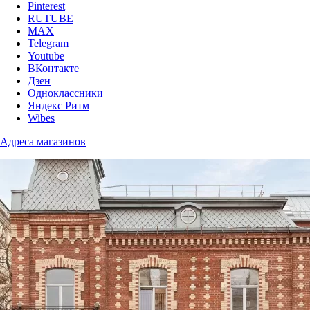
Pinterest
RUTUBE
MAX
Telegram
Youtube
ВКонтакте
Дзен
Одноклассники
Яндекс Ритм
Wibes
Адреса магазинов