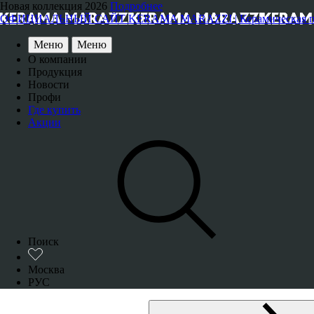
Новая коллекция 2026
Подробнее
ОФИЦИАЛЬНЫЙ САЙТ KERAMA MARAZZI | Керамическая плитка
Меню
Меню
О компании
Продукция
Новости
Профи
Где купить
Акции
Поиск
Москва
РУС