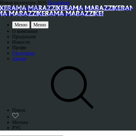
Новая коллекция 2026
Подробнее
ОФИЦИАЛЬНЫЙ САЙТ KERAMA MARAZZI | Керамическая
плитка, керамогранит, сантехника и мебель, обои
Меню
Меню
О компании
Продукция
Новости
Профи
Где купить
Акции
Поиск
Москва
РУС