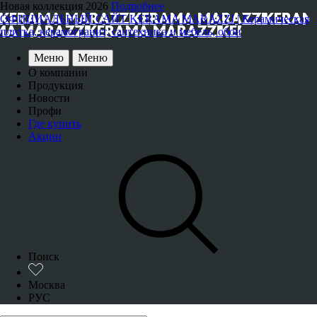
Новая коллекция 2026
Подробнее
ОФИЦИАЛЬНЫЙ САЙТ KERAMA MARAZZI | Керамическая
плитка, керамогранит, сантехника и мебель, обои
Меню
Меню
О компании
Продукция
Новости
Профи
Где купить
Акции
Поиск
Москва
РУС