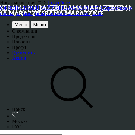
Новая коллекция 2026
Подробнее
ОФИЦИАЛЬНЫЙ САЙТ KERAMA MARAZZI | Керамическая
плитка, керамогранит, сантехника и мебель, обои
Меню
Меню
О компании
Продукция
Новости
Профи
Где купить
Акции
Поиск
Москва
РУС