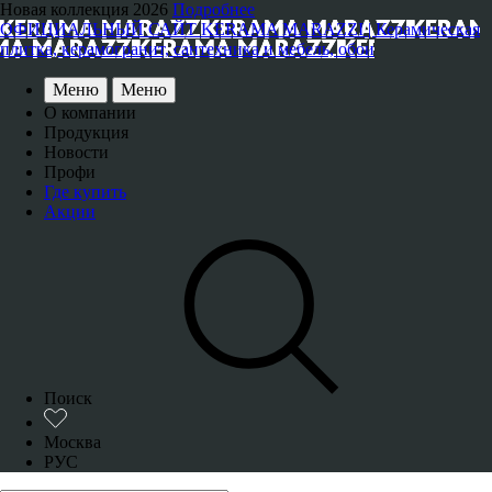
Новая коллекция 2026
Подробнее
ОФИЦИАЛЬНЫЙ САЙТ KERAMA MARAZZI | Керамическая
плитка, керамогранит, сантехника и мебель, обои
Меню
Меню
О компании
Продукция
Новости
Профи
Где купить
Акции
Поиск
Москва
РУС