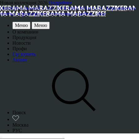
Новая коллекция 2026
Подробнее
ОФИЦИАЛЬНЫЙ САЙТ KERAMA MARAZZI | Керамическая
плитка, керамогранит, сантехника и мебель, обои
Меню
Меню
О компании
Продукция
Новости
Профи
Где купить
Акции
Поиск
Москва
РУС