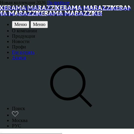
Новая коллекция 2026
Подробнее
ОФИЦИАЛЬНЫЙ САЙТ KERAMA MARAZZI | Керамическая
плитка, керамогранит, сантехника и мебель, обои
Меню
Меню
О компании
Продукция
Новости
Профи
Где купить
Акции
Поиск
Москва
РУС