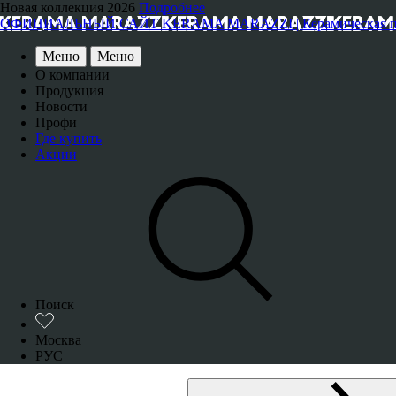
Новая коллекция 2026
Подробнее
ОФИЦИАЛЬНЫЙ САЙТ KERAMA MARAZZI | Керамическая плитка
Меню
Меню
О компании
Продукция
Новости
Профи
Где купить
Акции
Поиск
Москва
РУС