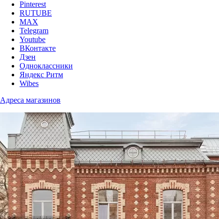
Pinterest
RUTUBE
MAX
Telegram
Youtube
ВКонтакте
Дзен
Одноклассники
Яндекс Ритм
Wibes
Адреса магазинов