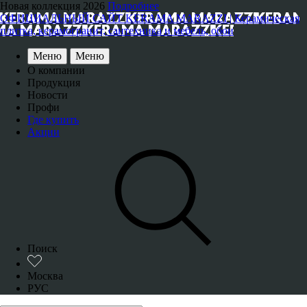
Новая коллекция 2026
Подробнее
ОФИЦИАЛЬНЫЙ САЙТ KERAMA MARAZZI | Керамическая
плитка, керамогранит, сантехника и мебель, обои
Меню
Меню
О компании
Продукция
Новости
Профи
Где купить
Акции
Поиск
Москва
РУС