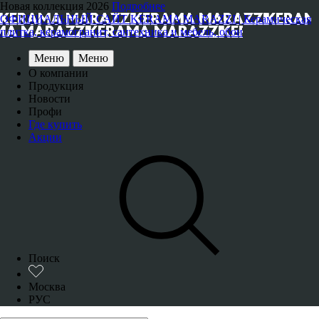
Новая коллекция 2026
Подробнее
ОФИЦИАЛЬНЫЙ САЙТ KERAMA MARAZZI | Керамическая
плитка, керамогранит, сантехника и мебель, обои
Меню
Меню
О компании
Продукция
Новости
Профи
Где купить
Акции
Поиск
Москва
РУС