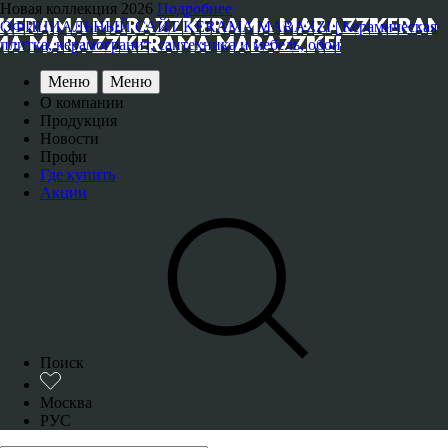
Новая коллекция 2026
Подробнее
ОФИЦИАЛЬНЫЙ САЙТ KERAMA MARAZZI | Керамическая
плитка, керамогранит, сантехника и мебель, обои
Меню
Меню
О компании
Продукция
Новости
Профи
Где купить
Акции
Поиск
Москва
РУС