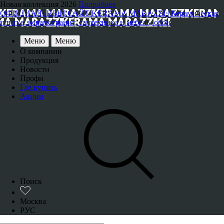
Новая коллекция 2026
Подробнее
ОФИЦИАЛЬНЫЙ САЙТ KERAMA MARAZZI | Керамическая
плитка, керамогранит, сантехника и мебель, обои
Меню
Меню
О компании
Продукция
Новости
Профи
Где купить
Акции
Поиск
Москва
РУС