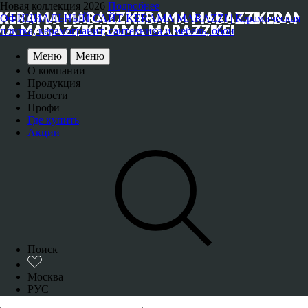
Новая коллекция 2026
Подробнее
ОФИЦИАЛЬНЫЙ САЙТ KERAMA MARAZZI | Керамическая
плитка, керамогранит, сантехника и мебель, обои
Меню
Меню
О компании
Продукция
Новости
Профи
Где купить
Акции
Поиск
Москва
РУС