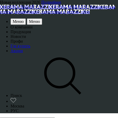
Новая коллекция 2026
Подробнее
ОФИЦИАЛЬНЫЙ САЙТ KERAMA MARAZZI | Керамическая
плитка, керамогранит, сантехника и мебель, обои
Меню
Меню
О компании
Продукция
Новости
Профи
Где купить
Акции
Поиск
Москва
РУС