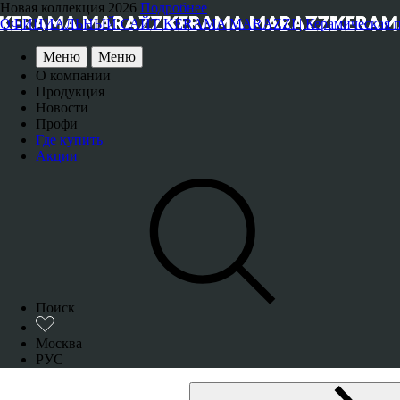
Новая коллекция 2026
Подробнее
ОФИЦИАЛЬНЫЙ САЙТ KERAMA MARAZZI | Керамическая плитка
Меню
Меню
О компании
Продукция
Новости
Профи
Где купить
Акции
Поиск
Москва
РУС