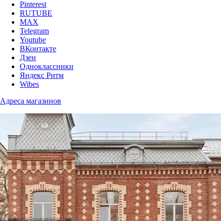
Pinterest
RUTUBE
MAX
Telegram
Youtube
ВКонтакте
Дзен
Одноклассники
Яндекс Ритм
Wibes
Адреса магазинов