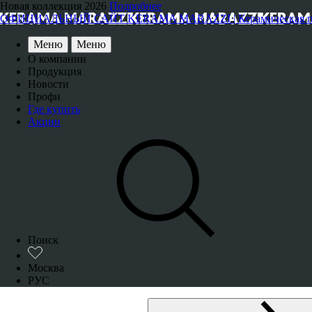
Новая коллекция 2026
Подробнее
ОФИЦИАЛЬНЫЙ САЙТ KERAMA MARAZZI | Керамическая плитка
Меню
Меню
О компании
Продукция
Новости
Профи
Где купить
Акции
Поиск
Москва
РУС