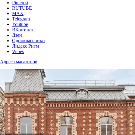
Pinterest
RUTUBE
MAX
Telegram
Youtube
ВКонтакте
Дзен
Одноклассники
Яндекс Ритм
Wibes
Адреса магазинов