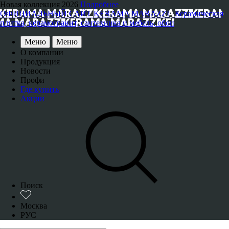
Новая коллекция 2026
Подробнее
ОФИЦИАЛЬНЫЙ САЙТ KERAMA MARAZZI | Керамическая
плитка, керамогранит, сантехника и мебель, обои
Меню
Меню
О компании
Продукция
Новости
Профи
Где купить
Акции
Поиск
Москва
РУС