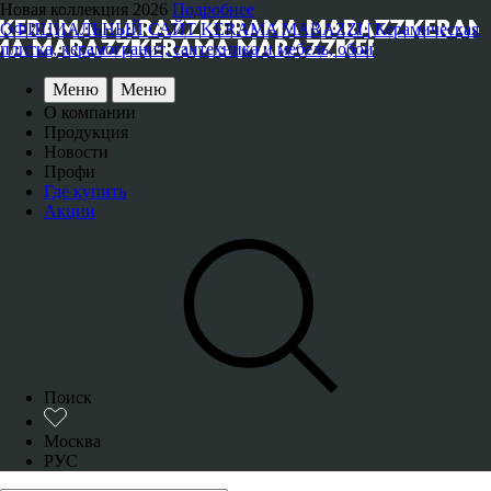
Новая коллекция 2026
Подробнее
ОФИЦИАЛЬНЫЙ САЙТ KERAMA MARAZZI | Керамическая
плитка, керамогранит, сантехника и мебель, обои
Меню
Меню
О компании
Продукция
Новости
Профи
Где купить
Акции
Поиск
Москва
РУС