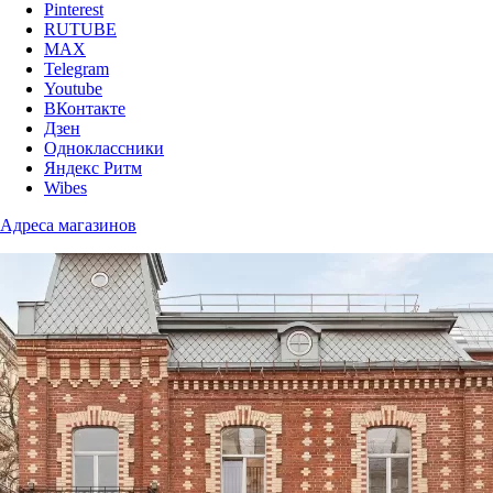
Pinterest
RUTUBE
MAX
Telegram
Youtube
ВКонтакте
Дзен
Одноклассники
Яндекс Ритм
Wibes
Адреса магазинов