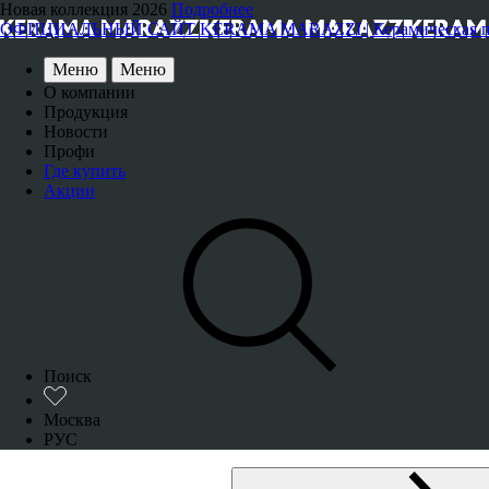
Новая коллекция 2026
Подробнее
ОФИЦИАЛЬНЫЙ САЙТ KERAMA MARAZZI | Керамическая плитка
Меню
Меню
О компании
Продукция
Новости
Профи
Где купить
Акции
Поиск
Москва
РУС