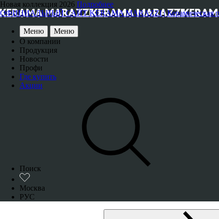
Новая коллекция 2026
Подробнее
ОФИЦИАЛЬНЫЙ САЙТ KERAMA MARAZZI | Керамическая плитка
Меню
Меню
О компании
Продукция
Новости
Профи
Где купить
Акции
Поиск
Москва
РУС