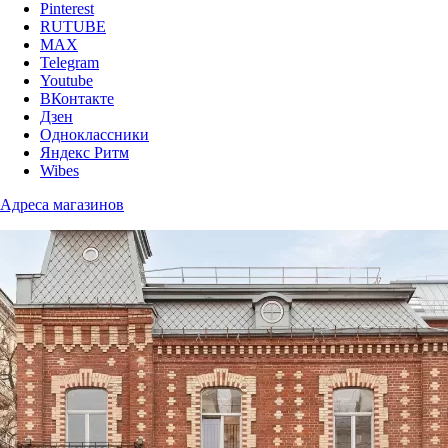
Pinterest
RUTUBE
MAX
Telegram
Youtube
ВКонтакте
Дзен
Одноклассники
Яндекс Ритм
Wibes
Адреса магазинов