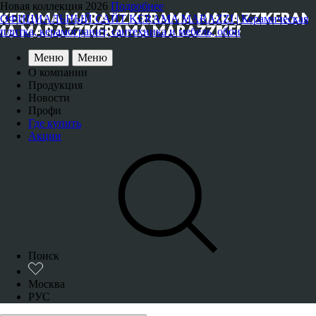
Новая коллекция 2026
Подробнее
ОФИЦИАЛЬНЫЙ САЙТ KERAMA MARAZZI | Керамическая
плитка, керамогранит, сантехника и мебель, обои
Меню
Меню
О компании
Продукция
Новости
Профи
Где купить
Акции
Поиск
Москва
РУС