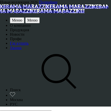
Новая коллекция 2026
Подробнее
ОФИЦИАЛЬНЫЙ САЙТ KERAMA MARAZZI | Керамическая
плитка, керамогранит, сантехника и мебель, обои
Меню
Меню
О компании
Продукция
Новости
Профи
Где купить
Акции
Поиск
Москва
РУС