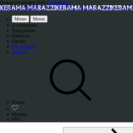
Новая коллекция 2026
Подробнее
ОФИЦИАЛЬНЫЙ САЙТ KERAMA MARAZZI | Керамическая плитка
Меню
Меню
О компании
Продукция
Новости
Профи
Где купить
Акции
Поиск
Москва
РУС