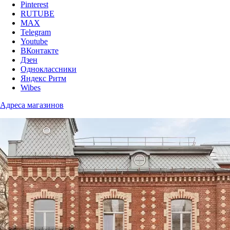
Pinterest
RUTUBE
MAX
Telegram
Youtube
ВКонтакте
Дзен
Одноклассники
Яндекс Ритм
Wibes
Адреса магазинов