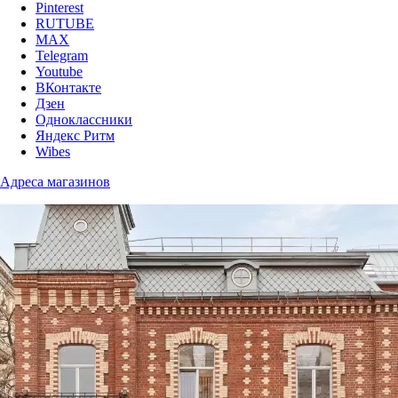
Pinterest
RUTUBE
MAX
Telegram
Youtube
ВКонтакте
Дзен
Одноклассники
Яндекс Ритм
Wibes
Адреса магазинов