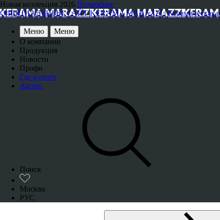
Новая коллекция 2026
Подробнее
ОФИЦИАЛЬНЫЙ САЙТ KERAMA MARAZZI | Керамическая плитка
Меню
Меню
О компании
Продукция
Новости
Профи
Где купить
Акции
Поиск
Москва
РУС