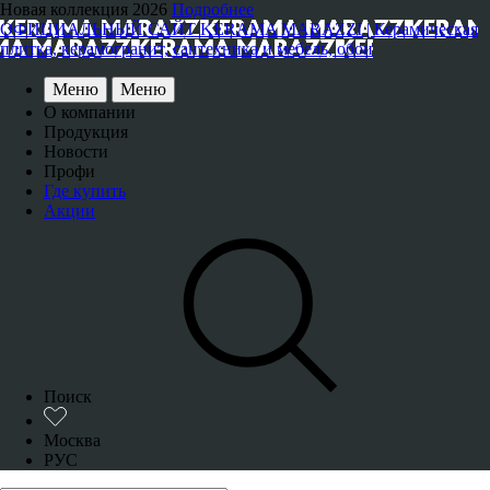
Новая коллекция 2026
Подробнее
ОФИЦИАЛЬНЫЙ САЙТ KERAMA MARAZZI | Керамическая
плитка, керамогранит, сантехника и мебель, обои
Меню
Меню
О компании
Продукция
Новости
Профи
Где купить
Акции
Поиск
Москва
РУС