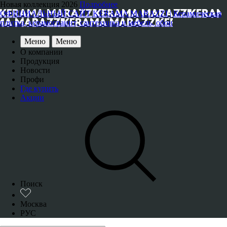
Новая коллекция 2026
Подробнее
ОФИЦИАЛЬНЫЙ САЙТ KERAMA MARAZZI | Керамическая
плитка, керамогранит, сантехника и мебель, обои
Меню
Меню
О компании
Продукция
Новости
Профи
Где купить
Акции
Поиск
Москва
РУС